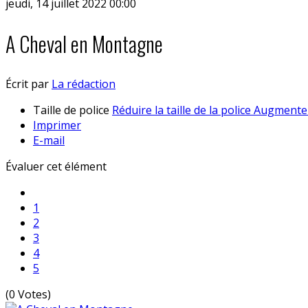
jeudi, 14 juillet 2022 00:00
A Cheval en Montagne
Écrit par
La rédaction
Taille de police
Réduire la taille de la police
Augmenter 
Imprimer
E-mail
Évaluer cet élément
1
2
3
4
5
(0 Votes)