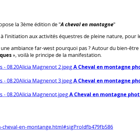
ropose la 3ème édition de "
A
cheval
en montagne
"
 à l’initiation aux activités équestres de pleine nature, pou
une ambiance far-west pourquoi pas ? Autour du bien-être 
ques
», voilà le principe de la manifestation.
A Cheval en montagne pho
A Cheval en montagne pho
A Cheval en montagne phot
3-a-cheval-en-montange.html#sigProIdfb479fb586