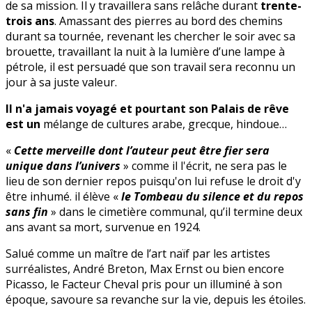
de sa mission. Il y travaillera sans relâche durant
trente-
trois ans
. Amassant des pierres au bord des chemins
durant sa tournée, revenant les chercher le soir avec sa
brouette, travaillant la nuit à la lumière d’une lampe à
pétrole, il est persuadé que son travail sera reconnu un
jour à sa juste valeur.
Il n'a jamais voyagé et pourtant son Palais de rêve
est un
mélange de cultures arabe, grecque, hindoue…
«
Cette merveille dont l’auteur peut être fier sera
unique dans l’univers
» comme il l'écrit, ne sera pas le
lieu de son dernier repos puisqu'on lui refuse le droit d'y
être inhumé. il élève «
le Tombeau du silence et du repos
sans fin
» dans le cimetière communal, qu’il termine deux
ans avant sa mort, survenue en 1924.
Salué comme un maître de l’art naïf par les artistes
surréalistes, André Breton, Max Ernst ou bien encore
Picasso, le Facteur Cheval pris pour un illuminé à son
époque, savoure sa revanche sur la vie, depuis les étoiles.