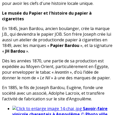
pour avoir les clefs d'une histoire locale unique.
Le musée du Papier et l'histoire du papier à
cigarettes
En 1845, Jean Bardou, ancien boulanger, crée la marque
J.B., qui deviendra le papier JOB. Son frère Joseph crée lui
aussi un atelier de productionde papier à cigarettes en
1849, avec les marques «
Papier Bardou
», et la signature
«
JH Bardou
».
Dès les années 1870, une partie de sa production est
expédiée au Moyen-Orient, particulièrement en Égypte,
pour envelopper le tabac «
levantin
», d’où l’idée de
donner le nom de «
Le Nil
» à une des marques de papier.
En 1885, le fils de Joseph Bardou, Eugène, fonde une
société avec un associé, Adolphe Lacroix, et transfère
l’activité de fabrication sur le site d’Angoulême.
Savoir-faire
vinicole charentais à Angoulême © Photo ville