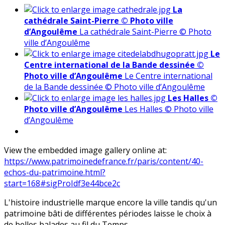
La
cathédrale Saint-Pierre © Photo ville
d’Angoulême
La cathédrale Saint-Pierre © Photo
ville d’Angoulême
Le
Centre international de la Bande dessinée ©
Photo ville d’Angoulême
Le Centre international
de la Bande dessinée © Photo ville d’Angoulême
Les Halles ©
Photo ville d’Angoulême
Les Halles © Photo ville
d’Angoulême
View the embedded image gallery online at:
https://www.patrimoinedefrance.fr/paris/content/40-
echos-du-patrimoine.html?
start=168#sigProIdf3e44bce2c
L'histoire industrielle marque encore la ville tandis qu'un
patrimoine bâti de différentes périodes laisse le choix à
de belles balades au fil du Temps...