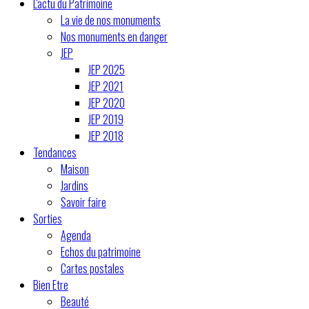
L'actu du Patrimoine
La vie de nos monuments
Nos monuments en danger
JEP
JEP 2025
JEP 2021
JEP 2020
JEP 2019
JEP 2018
Tendances
Maison
Jardins
Savoir faire
Sorties
Agenda
Echos du patrimoine
Cartes postales
Bien Etre
Beauté