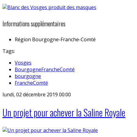
Informations supplémentaires
Région
Bourgogne-Franche-Comté
Tags:
Vosges
BourgogneFrancheComté
bourgogne
FrancheComté
lundi, 02 décembre 2019 00:00
Un projet pour achever la Saline Royale