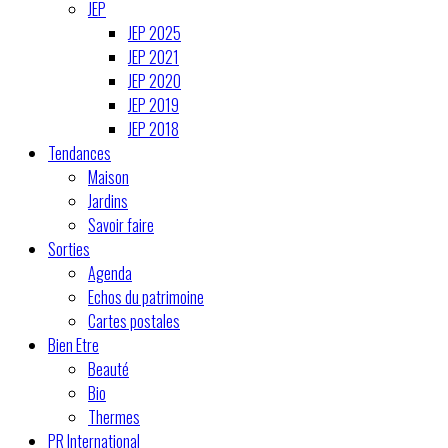
JEP
JEP 2025
JEP 2021
JEP 2020
JEP 2019
JEP 2018
Tendances
Maison
Jardins
Savoir faire
Sorties
Agenda
Echos du patrimoine
Cartes postales
Bien Etre
Beauté
Bio
Thermes
PR International