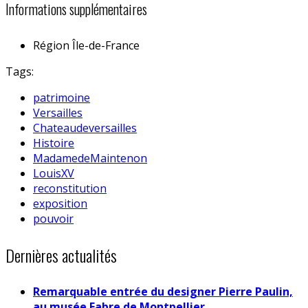
Informations supplémentaires
Région
Île-de-France
Tags:
patrimoine
Versailles
Chateaudeversailles
Histoire
MadamedeMaintenon
LouisXV
reconstitution
exposition
pouvoir
Dernières actualités
Remarquable entrée du designer Pierre Paulin,
au musée Fabre de Montpellier