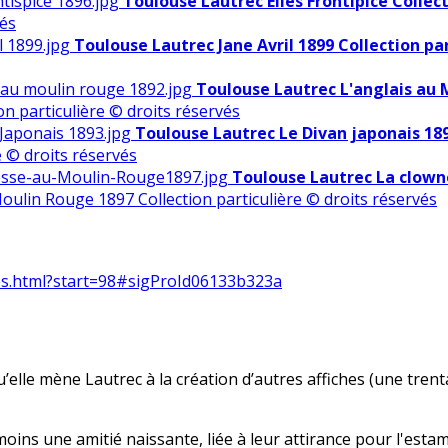
Toulouse Lautrec Elles Frontipice Collect
vés
Toulouse Lautrec Jane Avril 1899 Collection par
Toulouse Lautrec L'anglais au M
n particulière © droits réservés
Toulouse Lautrec Le Divan japonais 189
e © droits réservés
Toulouse Lautrec La clowne
ulin Rouge 1897 Collection particulière © droits réservés
ies.html?start=98#sigProId06133b323a
u’elle mène Lautrec à la création d’autres affiches (une tren
 moins une amitié naissante, liée à leur attirance pour l'est