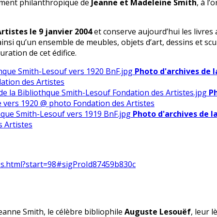
agement philanthropique de
Jeanne et Madeleine Smith
, à l
rtistes le 9 janvier 2004
et conserve aujourd’hui les livres
ainsi qu’un ensemble de meubles, objets d’art, dessins et sc
uration de cet édifice.
Photo d'archives de 
ation des Artistes
Ph
e vers 1920 @ photo Fondation des Artistes
Photo d'archives de l
s Artistes
ies.html?start=98#sigProId87459b830c
anne Smith, le célèbre bibliophile
Auguste Lesouëf
, leur 