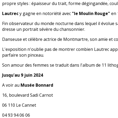
propre styles : épaisseur du trait, forme dégingandée, coule
Lautrec
y gagne en notoriété avec
"le Moulin Rouge"
en 
Fin observateur du monde nocturne dans lequel il évolue san
dresse un portrait sévère du chansonnier.
Danseuse et célèbre actrice de Montmartre, son amie et conf
L'exposition n'oublie pas de montrer combien Lautrec appré
parfaire son pinceau.
Son amour des femmes se traduit dans l'album de 11 litho
Jusqu'au 9 juin 2024
A voir au
Musée Bonnard
16, boulevard Sadi Carnot
06 110 Le Cannet
04 93 94 06 06